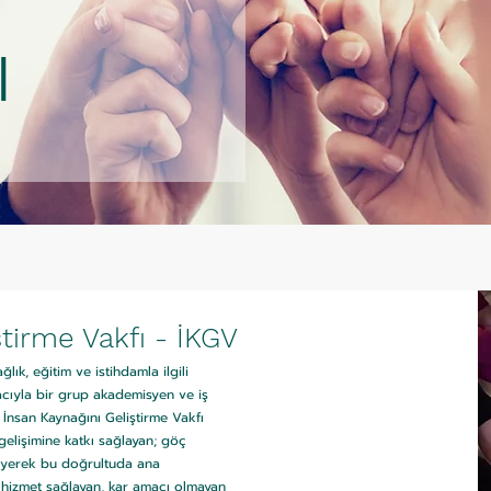
ı
ştirme Vakfı - İKGV
ık, eğitim ve istihdamla ilgili
ıyla bir grup akademisyen ve iş
 İnsan Kaynağını Geliştirme Vakfı
gelişimine katkı sağlayan; göç
leyerek bu doğrultuda ana
 hizmet sağlayan, kar amacı olmayan