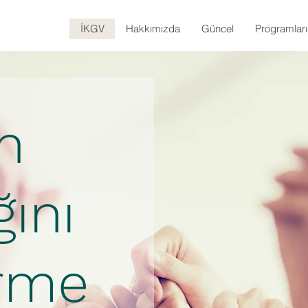
İKGV
Hakkımızda
Güncel
Programlar
n
ını
irme