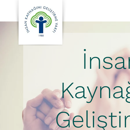
İnsa
Kaynağ
Gelişt