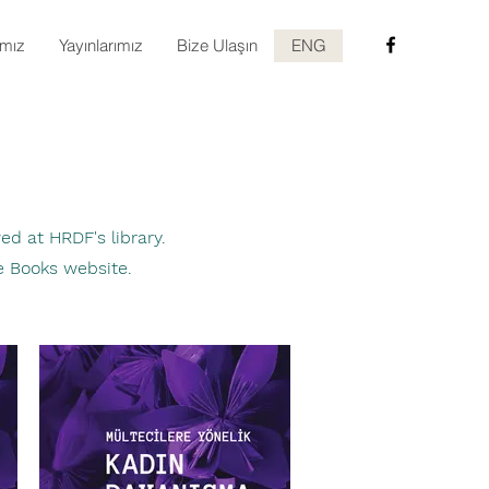
ımız
Yayınlarımız
Bize Ulaşın
ENG
 at HRDF's library.
Books website.